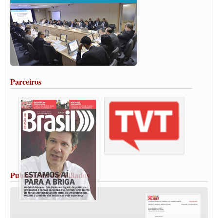
ENCONTRO INTERNACIONAL EM APOIO A CLASSE TRABALHADORA
DO BRASIL E A ELEIÇÃO 2022
Carta às Brasileiras e aos Brasileiros em Defesa do Estado Democrático de Direito
Paulinho, presidente da CNTTL, faz balanço do 3º Congresso da CNTTL
Caminhoneiros aprovam greve a partir do 1º de novembro
Rodoviários de Feira Santana fazem Assembleia para avaliar proposta de reajuste
salarial
Portuários de Rio Grande fazem paralisação pela vacina
Parceiros
Vacina Já: Lockdown de 24 horas dos trabalhadores em transportes está mantido,
destaca Paulinho
Condutores de Guarulhos farão greve sanitária nesta terça-feira (20)
Paralisação dos Caminhoneiros na #BR285, entrocamento que liga o Mercosul ao
Rio Grande
Caminhoneiros bloqueiam duas faixas na Castello Branco e fazem protesto
Modal-Live #13 Aumento da Violência Contra Mulher e o Adoecimento da Classe
Trabalhadora em Tempos de Pandemia
MODAL-LIVE#12 POLÍTICAS PÚBLICAS DE TRANSPORTE PARA A
CLASSE TRABALHADORA E ELEIÇÕES NA PANDEMIA
Publicações dos Filiados
MODAL-LIVE#11 POLÍTICAS PÚBLICAS DE TRANSPORTE
JUVENTUDE DO TRANSPORTE: POR QUE DEVEMOS NOS ORGANIZAR?
Fabio Primo testa positivo para Coronavírus, mas está bem de saúde
Modal-Live#9 Quais são os direitos dos trabalhador@s que contraem a Covid-19 na