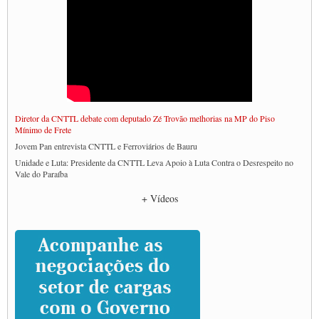
Diretor da CNTTL debate com deputado Zé Trovão melhorias na MP do Piso
Mínimo de Frete
Jovem Pan entrevista CNTTL e Ferroviários de Bauru
Unidade e Luta: Presidente da CNTTL Leva Apoio à Luta Contra o Desrespeito no
Vale do Paraíba
Empresas divulgam fake news para burlar lei do Piso Mínimo de Frete
+ Vídeos
CNTTL e entidades dos caminhoneiros conversam com governo Lula sobre pautas
da categoria
Caminhoneiros prometem paralisação e cobram diálogo com Lula
CNTTL e lideranças de caminhoneiros participam de debate sobre saúde nas
rodovias
Paulinho e Litti debatem política global para transporte rodoviário de cargas na
SUTCRA no Uruguai
Grande Conquista da Categoria transporte de Cargas e Caminhoneiros Autonomos