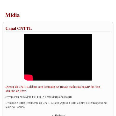
Mídia
Canal CNTTL
Diretor da CNTTL debate com deputado Zé Trovão melhorias na MP do Piso
Mínimo de Frete
Jovem Pan entrevista CNTTL e Ferroviários de Bauru
Unidade e Luta: Presidente da CNTTL Leva Apoio à Luta Contra o Desrespeito no
Vale do Paraíba
Empresas divulgam fake news para burlar lei do Piso Mínimo de Frete
+ Vídeos