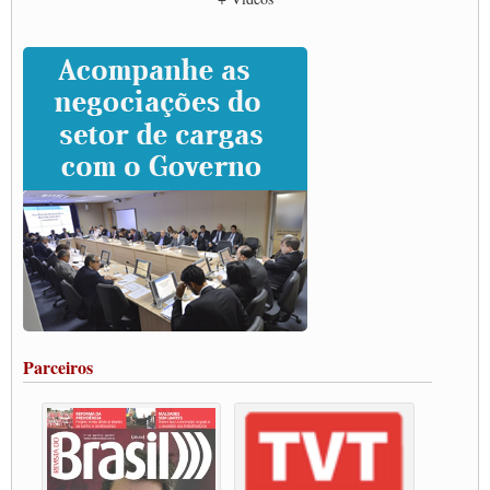
CNTTL e entidades dos caminhoneiros conversam com governo Lula sobre pautas
da categoria
Caminhoneiros prometem paralisação e cobram diálogo com Lula
CNTTL e lideranças de caminhoneiros participam de debate sobre saúde nas
rodovias
Paulinho e Litti debatem política global para transporte rodoviário de cargas na
SUTCRA no Uruguai
Grande Conquista da Categoria transporte de Cargas e Caminhoneiros Autonomos
ENCONTRO INTERNACIONAL EM APOIO A CLASSE TRABALHADORA
DO BRASIL E A ELEIÇÃO 2022
Carta às Brasileiras e aos Brasileiros em Defesa do Estado Democrático de Direito
Paulinho, presidente da CNTTL, faz balanço do 3º Congresso da CNTTL
Caminhoneiros aprovam greve a partir do 1º de novembro
Rodoviários de Feira Santana fazem Assembleia para avaliar proposta de reajuste
salarial
Portuários de Rio Grande fazem paralisação pela vacina
Parceiros
Vacina Já: Lockdown de 24 horas dos trabalhadores em transportes está mantido,
destaca Paulinho
Condutores de Guarulhos farão greve sanitária nesta terça-feira (20)
Paralisação dos Caminhoneiros na #BR285, entrocamento que liga o Mercosul ao
Rio Grande
Caminhoneiros bloqueiam duas faixas na Castello Branco e fazem protesto