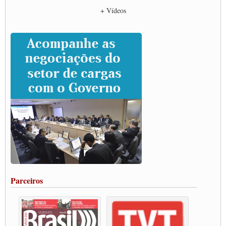
Empresas divulgam fake news para burlar lei do Piso Mínimo de Frete
+ Vídeos
CNTTL e entidades dos caminhoneiros conversam com governo Lula sobre pautas
da categoria
Caminhoneiros prometem paralisação e cobram diálogo com Lula
CNTTL e lideranças de caminhoneiros participam de debate sobre saúde nas
rodovias
Paulinho e Litti debatem política global para transporte rodoviário de cargas na
SUTCRA no Uruguai
Grande Conquista da Categoria transporte de Cargas e Caminhoneiros Autonomos
ENCONTRO INTERNACIONAL EM APOIO A CLASSE TRABALHADORA
DO BRASIL E A ELEIÇÃO 2022
Carta às Brasileiras e aos Brasileiros em Defesa do Estado Democrático de Direito
Paulinho, presidente da CNTTL, faz balanço do 3º Congresso da CNTTL
Caminhoneiros aprovam greve a partir do 1º de novembro
Rodoviários de Feira Santana fazem Assembleia para avaliar proposta de reajuste
salarial
Portuários de Rio Grande fazem paralisação pela vacina
Parceiros
Vacina Já: Lockdown de 24 horas dos trabalhadores em transportes está mantido,
destaca Paulinho
Condutores de Guarulhos farão greve sanitária nesta terça-feira (20)
Paralisação dos Caminhoneiros na #BR285, entrocamento que liga o Mercosul ao
Rio Grande