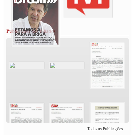
Caminhoneiros bloqueiam duas faixas na Castello Branco e fazem protesto
Modal-Live #13 Aumento da Violência Contra Mulher e o Adoecimento da Classe
Trabalhadora em Tempos de Pandemia
MODAL-LIVE#12 POLÍTICAS PÚBLICAS DE TRANSPORTE PARA A
CLASSE TRABALHADORA E ELEIÇÕES NA PANDEMIA
Publicações dos Filiados
MODAL-LIVE#11 POLÍTICAS PÚBLICAS DE TRANSPORTE
JUVENTUDE DO TRANSPORTE: POR QUE DEVEMOS NOS ORGANIZAR?
Fabio Primo testa positivo para Coronavírus, mas está bem de saúde
Modal-Live#9 Quais são os direitos dos trabalhador@s que contraem a Covid-19 na
pandemia?
Participe da Campanha Fora Bolsonaro
CNTTL e FECOOTAC apoiam Campanha de testes de COVID-19 para
caminhoneiros
MODAL-LIVE#8 - Lideranças sindicais da CNTTL, CGTB e dos caminhoneiros
autônomos e celetistas irão abordar as lutas dos caminhoneiros e os impactos da
pandemia no setor de cargas e nos direitos.
O PAPEL DA ITF E FUTAC NAS LUTAS, EMPREGO, DIREITOS EM
ESCALA GLOBAL E DA DEFESA DA VIDA
Modal-Live #6: Com participação especial do professor da Unisinos e Doutor em
Ciências da Comunicação da USP, Rafael Grohmann, que coordena uma pesquisa
internacional que visa pressionar as plataformas digitais por melhores condições de
Todas as Publicações
trabalho.