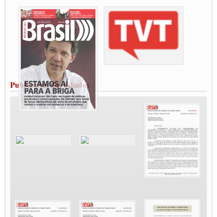
destaca Paulinho
Condutores de Guarulhos farão greve sanitária nesta terça-feira (20)
Paralisação dos Caminhoneiros na #BR285, entrocamento que liga o Mercosul ao
Rio Grande
Caminhoneiros bloqueiam duas faixas na Castello Branco e fazem protesto
Modal-Live #13 Aumento da Violência Contra Mulher e o Adoecimento da Classe
Trabalhadora em Tempos de Pandemia
MODAL-LIVE#12 POLÍTICAS PÚBLICAS DE TRANSPORTE PARA A
CLASSE TRABALHADORA E ELEIÇÕES NA PANDEMIA
Publicações dos Filiados
MODAL-LIVE#11 POLÍTICAS PÚBLICAS DE TRANSPORTE
JUVENTUDE DO TRANSPORTE: POR QUE DEVEMOS NOS ORGANIZAR?
Fabio Primo testa positivo para Coronavírus, mas está bem de saúde
Modal-Live#9 Quais são os direitos dos trabalhador@s que contraem a Covid-19 na
pandemia?
Participe da Campanha Fora Bolsonaro
CNTTL e FECOOTAC apoiam Campanha de testes de COVID-19 para
caminhoneiros
MODAL-LIVE#8 - Lideranças sindicais da CNTTL, CGTB e dos caminhoneiros
autônomos e celetistas irão abordar as lutas dos caminhoneiros e os impactos da
pandemia no setor de cargas e nos direitos.
O PAPEL DA ITF E FUTAC NAS LUTAS, EMPREGO, DIREITOS EM
ESCALA GLOBAL E DA DEFESA DA VIDA