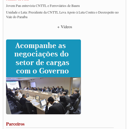
Jovem Pan entrevista CNTTL e Ferroviários de Bauru
Unidade e Luta: Presidente da CNTTL Leva Apoio à Luta Contra o Desrespeito no
Vale do Paraíba
Empresas divulgam fake news para burlar lei do Piso Mínimo de Frete
+ Vídeos
CNTTL e entidades dos caminhoneiros conversam com governo Lula sobre pautas
da categoria
Caminhoneiros prometem paralisação e cobram diálogo com Lula
CNTTL e lideranças de caminhoneiros participam de debate sobre saúde nas
rodovias
Paulinho e Litti debatem política global para transporte rodoviário de cargas na
SUTCRA no Uruguai
Grande Conquista da Categoria transporte de Cargas e Caminhoneiros Autonomos
ENCONTRO INTERNACIONAL EM APOIO A CLASSE TRABALHADORA
DO BRASIL E A ELEIÇÃO 2022
Carta às Brasileiras e aos Brasileiros em Defesa do Estado Democrático de Direito
Paulinho, presidente da CNTTL, faz balanço do 3º Congresso da CNTTL
Caminhoneiros aprovam greve a partir do 1º de novembro
Rodoviários de Feira Santana fazem Assembleia para avaliar proposta de reajuste
salarial
Portuários de Rio Grande fazem paralisação pela vacina
Parceiros
Vacina Já: Lockdown de 24 horas dos trabalhadores em transportes está mantido,