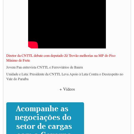
Diretor da CNTTL debate com deputado Zé Trovão melhorias na MP do Piso
Mínimo de Frete
Jovem Pan entrevista CNTTL e Ferroviários de Bauru
Unidade e Luta: Presidente da CNTTL Leva Apoio à Luta Contra o Desrespeito no
Vale do Paraíba
Empresas divulgam fake news para burlar lei do Piso Mínimo de Frete
+ Vídeos
CNTTL e entidades dos caminhoneiros conversam com governo Lula sobre pautas
da categoria
Caminhoneiros prometem paralisação e cobram diálogo com Lula
CNTTL e lideranças de caminhoneiros participam de debate sobre saúde nas
rodovias
Paulinho e Litti debatem política global para transporte rodoviário de cargas na
SUTCRA no Uruguai