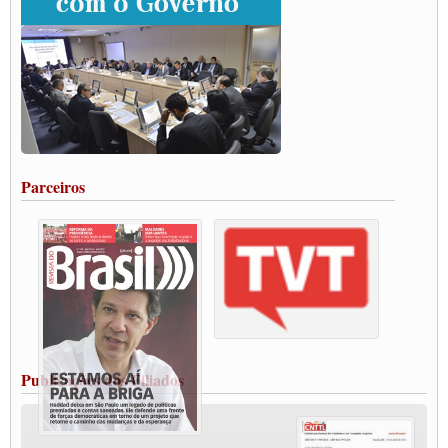
Grande Conquista da Categoria transporte de Cargas e Caminhoneiros Autonomos
ENCONTRO INTERNACIONAL EM APOIO A CLASSE TRABALHADORA
DO BRASIL E A ELEIÇÃO 2022
Carta às Brasileiras e aos Brasileiros em Defesa do Estado Democrático de Direito
Paulinho, presidente da CNTTL, faz balanço do 3º Congresso da CNTTL
Caminhoneiros aprovam greve a partir do 1º de novembro
Rodoviários de Feira Santana fazem Assembleia para avaliar proposta de reajuste
salarial
Portuários de Rio Grande fazem paralisação pela vacina
Parceiros
Vacina Já: Lockdown de 24 horas dos trabalhadores em transportes está mantido,
destaca Paulinho
Condutores de Guarulhos farão greve sanitária nesta terça-feira (20)
Paralisação dos Caminhoneiros na #BR285, entrocamento que liga o Mercosul ao
Rio Grande
Caminhoneiros bloqueiam duas faixas na Castello Branco e fazem protesto
Modal-Live #13 Aumento da Violência Contra Mulher e o Adoecimento da Classe
Trabalhadora em Tempos de Pandemia
MODAL-LIVE#12 POLÍTICAS PÚBLICAS DE TRANSPORTE PARA A
CLASSE TRABALHADORA E ELEIÇÕES NA PANDEMIA
Publicações dos Filiados
MODAL-LIVE#11 POLÍTICAS PÚBLICAS DE TRANSPORTE
JUVENTUDE DO TRANSPORTE: POR QUE DEVEMOS NOS ORGANIZAR?
Fabio Primo testa positivo para Coronavírus, mas está bem de saúde