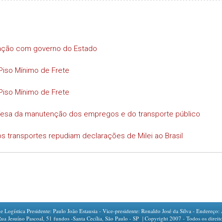
iação com governo do Estado
Piso Mínimo de Frete
Piso Mínimo de Frete
efesa da manutenção dos empregos e do transporte público
s transportes repudiam declarações de Milei ao Brasil
ogística Presidente: Paulo João Estausia - Vice-presidente: Ronaldo José da Silva - Endereço: 
íno Pascoal, 51 fundos -Santa Cecília, São Paulo - SP | Copyright 2007 - Todos os direito