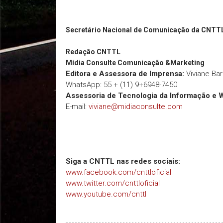
Secretário Nacional de Comunicação da CNTT
Redação
CNTTL
Mídia Consulte Comunicação &Marketing
Editora e Assessora de Imprensa:
Viviane Ba
WhatsApp: 55 + (11) 9+6948-7450
Assessoria de Tecnologia da Informação e 
E-mail:
viviane@midiaconsulte.com
Siga a CNTTL nas redes sociais:
www.facebook.com/cnttloficial
www.twitter.com/cnttloficial
www.youtube.com/cnttl