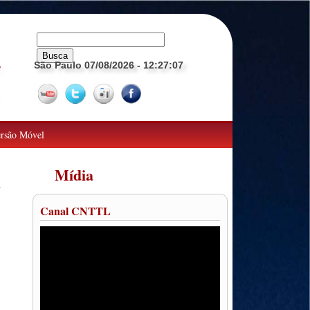
São Paulo 07/08/2026
- 12:27:08
o
rsão Móvel
Mídia
a
Canal CNTTL
o