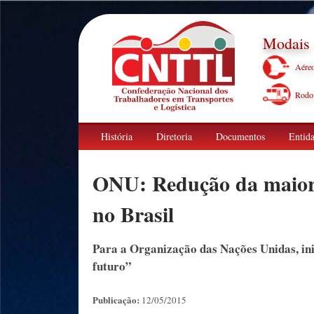
Modais
Aére
Rodov
História
Diretoria
Documentos
Entida
ONU: Redução da maiori
no Brasil
Para a Organização das Nações Unidas, ini
futuro”
Publicação:
12/05/2015