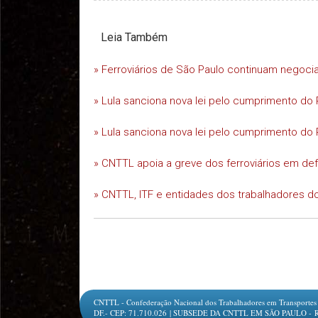
Leia Também
» Ferroviários de São Paulo continuam negoc
» Lula sanciona nova lei pelo cumprimento do 
» Lula sanciona nova lei pelo cumprimento do 
» CNTTL apoia a greve dos ferroviários em d
» CNTTL, ITF e entidades dos trabalhadores do
CNTTL - Confederação Nacional dos Trabalhadores em Transportes e L
DF.- CEP: 71.710.026 | SUBSEDE DA CNTTL EM SÃO PAULO - Rua Jesu