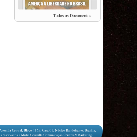
professor da Unisinos e Doutor em Ciências da
Comunicação da USP, Rafael Grohmann, que
coordena uma pesquisa internacional que visa
Todos os Documentos
pressionar as plataformas digitais por melhores
condições de trabalho.
MODAL-LIVE #5 IMPACTOS DA COVID-19 NO
TRABALHO VIÁRIO (15/06/2020)
MODAL-LIVE #5 IMPACTOS DA COVID-19 NO
TRABALHO VIÁRIO (15/06/2020)
MODAL-LIVE #4 A privatização da gestão portuária
e a Pandemia (9/06/2020)
MODAL-LIVE #4 A privatização da gestão portuária
e a Pandemia (9/06/2020)
MODAL-LIVE #3 Impactos da COVID-19 na
aviação (8/06/2020)
MODAL-LIVE #3 Impactos da COVID-19 na
aviação (8/06/2020)
MODAL-LIVE #3 Impactos da COVID-19 na
aviação (8/06/2020)
MODAL-LIVE #3 Impactos da COVID-19 na
aviação (8/06/2020)
MODAL-LIVE #2 Os Impactos da COVID-19 no
Avenida Central, Bloco 1165, Casa 01, Núcleo Bandeirante, Brasília,
Trabalho Metroferroviário (2/06/2020)
s reservados à Mídia Consulte Comunicação Criativa&Marketing.