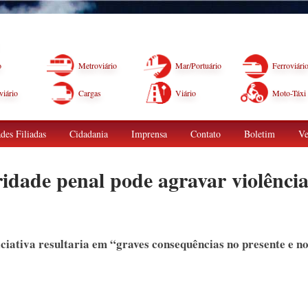
o
Metroviário
Mar/Portuário
Ferroviári
iário
Cargas
Viário
Moto-Táxi
des Filiadas
Cidadania
Imprensa
Contato
Boletim
Ve
dade penal pode agravar violênci
ciativa resultaria em “graves consequências no presente e n