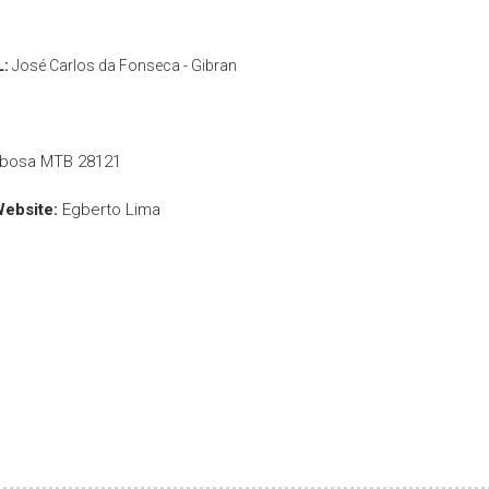
L:
José Carlos da Fonseca - Gibran
rbosa MTB 28121
Website:
Egberto Lima