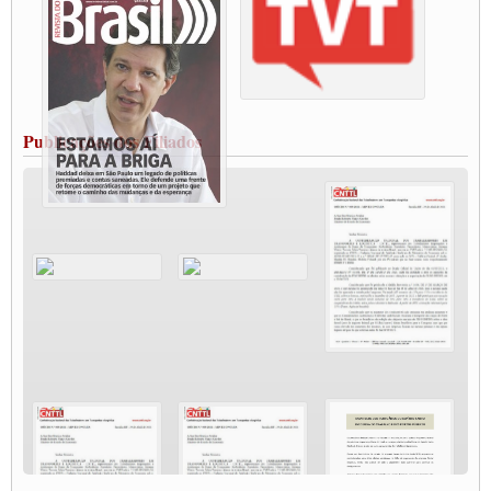
Paralisação dos Caminhoneiros na #BR285, entrocamento que liga o Mercosul ao
Rio Grande
Caminhoneiros bloqueiam duas faixas na Castello Branco e fazem protesto
Modal-Live #13 Aumento da Violência Contra Mulher e o Adoecimento da Classe
Trabalhadora em Tempos de Pandemia
MODAL-LIVE#12 POLÍTICAS PÚBLICAS DE TRANSPORTE PARA A
CLASSE TRABALHADORA E ELEIÇÕES NA PANDEMIA
Publicações dos Filiados
MODAL-LIVE#11 POLÍTICAS PÚBLICAS DE TRANSPORTE
JUVENTUDE DO TRANSPORTE: POR QUE DEVEMOS NOS ORGANIZAR?
Fabio Primo testa positivo para Coronavírus, mas está bem de saúde
Modal-Live#9 Quais são os direitos dos trabalhador@s que contraem a Covid-19 na
pandemia?
Participe da Campanha Fora Bolsonaro
CNTTL e FECOOTAC apoiam Campanha de testes de COVID-19 para
caminhoneiros
MODAL-LIVE#8 - Lideranças sindicais da CNTTL, CGTB e dos caminhoneiros
autônomos e celetistas irão abordar as lutas dos caminhoneiros e os impactos da
pandemia no setor de cargas e nos direitos.
O PAPEL DA ITF E FUTAC NAS LUTAS, EMPREGO, DIREITOS EM
ESCALA GLOBAL E DA DEFESA DA VIDA
Modal-Live #6: Com participação especial do professor da Unisinos e Doutor em
Ciências da Comunicação da USP, Rafael Grohmann, que coordena uma pesquisa
internacional que visa pressionar as plataformas digitais por melhores condições de