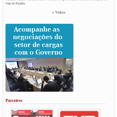
Vale do Paraíba
Empresas divulgam fake news para burlar lei do Piso Mínimo de Frete
+ Vídeos
CNTTL e entidades dos caminhoneiros conversam com governo Lula sobre pautas
da categoria
Caminhoneiros prometem paralisação e cobram diálogo com Lula
CNTTL e lideranças de caminhoneiros participam de debate sobre saúde nas
rodovias
Paulinho e Litti debatem política global para transporte rodoviário de cargas na
SUTCRA no Uruguai
Grande Conquista da Categoria transporte de Cargas e Caminhoneiros Autonomos
ENCONTRO INTERNACIONAL EM APOIO A CLASSE TRABALHADORA
DO BRASIL E A ELEIÇÃO 2022
Carta às Brasileiras e aos Brasileiros em Defesa do Estado Democrático de Direito
Paulinho, presidente da CNTTL, faz balanço do 3º Congresso da CNTTL
Caminhoneiros aprovam greve a partir do 1º de novembro
Rodoviários de Feira Santana fazem Assembleia para avaliar proposta de reajuste
salarial
Portuários de Rio Grande fazem paralisação pela vacina
Parceiros
Vacina Já: Lockdown de 24 horas dos trabalhadores em transportes está mantido,
destaca Paulinho
Condutores de Guarulhos farão greve sanitária nesta terça-feira (20)