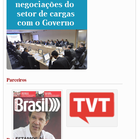
rodovias
Paulinho e Litti debatem política global para transporte rodoviário de cargas na
SUTCRA no Uruguai
Grande Conquista da Categoria transporte de Cargas e Caminhoneiros Autonomos
ENCONTRO INTERNACIONAL EM APOIO A CLASSE TRABALHADORA
DO BRASIL E A ELEIÇÃO 2022
Carta às Brasileiras e aos Brasileiros em Defesa do Estado Democrático de Direito
Paulinho, presidente da CNTTL, faz balanço do 3º Congresso da CNTTL
Caminhoneiros aprovam greve a partir do 1º de novembro
Rodoviários de Feira Santana fazem Assembleia para avaliar proposta de reajuste
salarial
Portuários de Rio Grande fazem paralisação pela vacina
Parceiros
Vacina Já: Lockdown de 24 horas dos trabalhadores em transportes está mantido,
destaca Paulinho
Condutores de Guarulhos farão greve sanitária nesta terça-feira (20)
Paralisação dos Caminhoneiros na #BR285, entrocamento que liga o Mercosul ao
Rio Grande
Caminhoneiros bloqueiam duas faixas na Castello Branco e fazem protesto
Modal-Live #13 Aumento da Violência Contra Mulher e o Adoecimento da Classe
Trabalhadora em Tempos de Pandemia
MODAL-LIVE#12 POLÍTICAS PÚBLICAS DE TRANSPORTE PARA A
CLASSE TRABALHADORA E ELEIÇÕES NA PANDEMIA