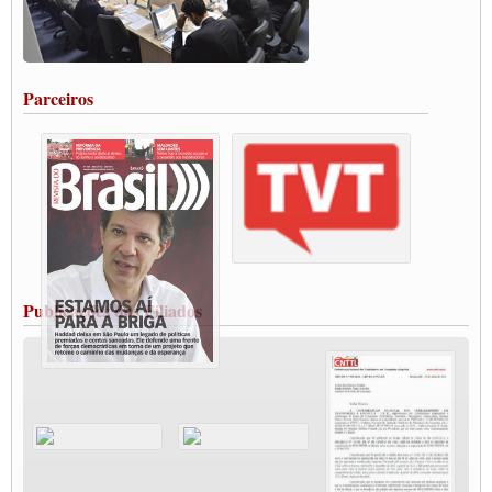
Caminhoneiros aprovam greve a partir do 1º de novembro
Rodoviários de Feira Santana fazem Assembleia para avaliar proposta de reajuste
salarial
Portuários de Rio Grande fazem paralisação pela vacina
Parceiros
Vacina Já: Lockdown de 24 horas dos trabalhadores em transportes está mantido,
destaca Paulinho
Condutores de Guarulhos farão greve sanitária nesta terça-feira (20)
Paralisação dos Caminhoneiros na #BR285, entrocamento que liga o Mercosul ao
Rio Grande
Caminhoneiros bloqueiam duas faixas na Castello Branco e fazem protesto
Modal-Live #13 Aumento da Violência Contra Mulher e o Adoecimento da Classe
Trabalhadora em Tempos de Pandemia
MODAL-LIVE#12 POLÍTICAS PÚBLICAS DE TRANSPORTE PARA A
CLASSE TRABALHADORA E ELEIÇÕES NA PANDEMIA
Publicações dos Filiados
MODAL-LIVE#11 POLÍTICAS PÚBLICAS DE TRANSPORTE
JUVENTUDE DO TRANSPORTE: POR QUE DEVEMOS NOS ORGANIZAR?
Fabio Primo testa positivo para Coronavírus, mas está bem de saúde
Modal-Live#9 Quais são os direitos dos trabalhador@s que contraem a Covid-19 na
pandemia?
Participe da Campanha Fora Bolsonaro
CNTTL e FECOOTAC apoiam Campanha de testes de COVID-19 para
caminhoneiros