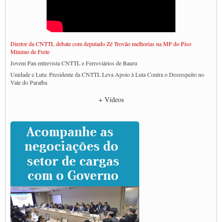
Diretor da CNTTL debate com deputado Zé Trovão melhorias na MP do Piso
Mínimo de Frete
Jovem Pan entrevista CNTTL e Ferroviários de Bauru
Unidade e Luta: Presidente da CNTTL Leva Apoio à Luta Contra o Desrespeito no
Vale do Paraíba
Empresas divulgam fake news para burlar lei do Piso Mínimo de Frete
+ Vídeos
CNTTL e entidades dos caminhoneiros conversam com governo Lula sobre pautas
da categoria
Caminhoneiros prometem paralisação e cobram diálogo com Lula
CNTTL e lideranças de caminhoneiros participam de debate sobre saúde nas
rodovias
Paulinho e Litti debatem política global para transporte rodoviário de cargas na
SUTCRA no Uruguai
Grande Conquista da Categoria transporte de Cargas e Caminhoneiros Autonomos
ENCONTRO INTERNACIONAL EM APOIO A CLASSE TRABALHADORA
DO BRASIL E A ELEIÇÃO 2022
Carta às Brasileiras e aos Brasileiros em Defesa do Estado Democrático de Direito
Paulinho, presidente da CNTTL, faz balanço do 3º Congresso da CNTTL