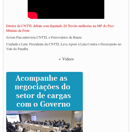
Diretor da CNTTL debate com deputado Zé Trovão melhorias na MP do Piso
Mínimo de Frete
Jovem Pan entrevista CNTTL e Ferroviários de Bauru
Unidade e Luta: Presidente da CNTTL Leva Apoio à Luta Contra o Desrespeito no
Vale do Paraíba
Empresas divulgam fake news para burlar lei do Piso Mínimo de Frete
+ Vídeos
CNTTL e entidades dos caminhoneiros conversam com governo Lula sobre pautas
da categoria
Caminhoneiros prometem paralisação e cobram diálogo com Lula
CNTTL e lideranças de caminhoneiros participam de debate sobre saúde nas
rodovias
Paulinho e Litti debatem política global para transporte rodoviário de cargas na
SUTCRA no Uruguai
Grande Conquista da Categoria transporte de Cargas e Caminhoneiros Autonomos
ENCONTRO INTERNACIONAL EM APOIO A CLASSE TRABALHADORA
DO BRASIL E A ELEIÇÃO 2022
Carta às Brasileiras e aos Brasileiros em Defesa do Estado Democrático de Direito
Paulinho, presidente da CNTTL, faz balanço do 3º Congresso da CNTTL