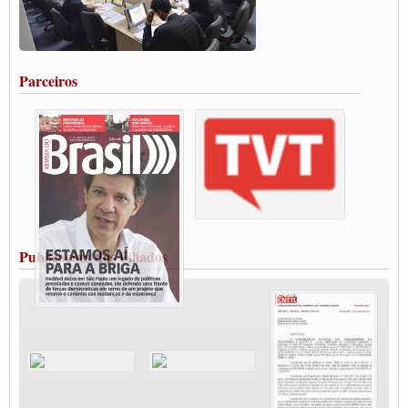
Caminhoneiros aprovam greve a partir do 1º de novembro
Rodoviários de Feira Santana fazem Assembleia para avaliar proposta de reajuste
salarial
Portuários de Rio Grande fazem paralisação pela vacina
Parceiros
Vacina Já: Lockdown de 24 horas dos trabalhadores em transportes está mantido,
destaca Paulinho
Condutores de Guarulhos farão greve sanitária nesta terça-feira (20)
Paralisação dos Caminhoneiros na #BR285, entrocamento que liga o Mercosul ao
Rio Grande
Caminhoneiros bloqueiam duas faixas na Castello Branco e fazem protesto
Modal-Live #13 Aumento da Violência Contra Mulher e o Adoecimento da Classe
Trabalhadora em Tempos de Pandemia
MODAL-LIVE#12 POLÍTICAS PÚBLICAS DE TRANSPORTE PARA A
CLASSE TRABALHADORA E ELEIÇÕES NA PANDEMIA
Publicações dos Filiados
MODAL-LIVE#11 POLÍTICAS PÚBLICAS DE TRANSPORTE
JUVENTUDE DO TRANSPORTE: POR QUE DEVEMOS NOS ORGANIZAR?
Fabio Primo testa positivo para Coronavírus, mas está bem de saúde
Modal-Live#9 Quais são os direitos dos trabalhador@s que contraem a Covid-19 na
pandemia?
Participe da Campanha Fora Bolsonaro
CNTTL e FECOOTAC apoiam Campanha de testes de COVID-19 para
caminhoneiros