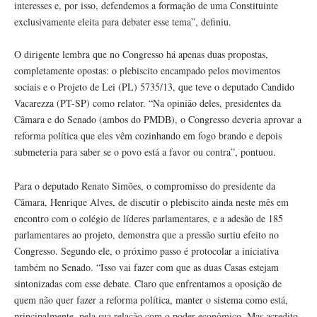
interesses e, por isso, defendemos a formação de uma Constituinte
exclusivamente eleita para debater esse tema”, definiu.
O dirigente lembra que no Congresso há apenas duas propostas,
completamente opostas: o plebiscito encampado pelos movimentos
sociais e o Projeto de Lei (PL) 5735/13, que teve o deputado Candido
Vacarezza (PT-SP) como relator. “Na opinião deles, presidentes da
Câmara e do Senado (ambos do PMDB), o Congresso deveria aprovar a
reforma política que eles vêm cozinhando em fogo brando e depois
submeteria para saber se o povo está a favor ou contra”, pontuou.
Para o deputado Renato Simões, o compromisso do presidente da
Câmara, Henrique Alves, de discutir o plebiscito ainda neste mês em
encontro com o colégio de líderes parlamentares, e a adesão de 185
parlamentares ao projeto, demonstra que a pressão surtiu efeito no
Congresso. Segundo ele, o próximo passo é protocolar a iniciativa
também no Senado. “Isso vai fazer com que as duas Casas estejam
sintonizadas com esse debate. Claro que enfrentamos a oposição de
quem não quer fazer a reforma política, manter o sistema como está,
principalmente, pela sua relação com o poder econômico. Mas acredito