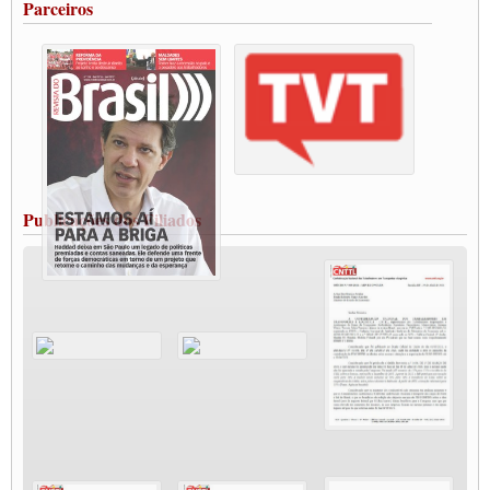
Parceiros
Vacina Já: Lockdown de 24 horas dos trabalhadores em transportes está mantido,
destaca Paulinho
Condutores de Guarulhos farão greve sanitária nesta terça-feira (20)
Paralisação dos Caminhoneiros na #BR285, entrocamento que liga o Mercosul ao
Rio Grande
Caminhoneiros bloqueiam duas faixas na Castello Branco e fazem protesto
Modal-Live #13 Aumento da Violência Contra Mulher e o Adoecimento da Classe
Trabalhadora em Tempos de Pandemia
MODAL-LIVE#12 POLÍTICAS PÚBLICAS DE TRANSPORTE PARA A
CLASSE TRABALHADORA E ELEIÇÕES NA PANDEMIA
Publicações dos Filiados
MODAL-LIVE#11 POLÍTICAS PÚBLICAS DE TRANSPORTE
JUVENTUDE DO TRANSPORTE: POR QUE DEVEMOS NOS ORGANIZAR?
Fabio Primo testa positivo para Coronavírus, mas está bem de saúde
Modal-Live#9 Quais são os direitos dos trabalhador@s que contraem a Covid-19 na
pandemia?
Participe da Campanha Fora Bolsonaro
CNTTL e FECOOTAC apoiam Campanha de testes de COVID-19 para
caminhoneiros
MODAL-LIVE#8 - Lideranças sindicais da CNTTL, CGTB e dos caminhoneiros
autônomos e celetistas irão abordar as lutas dos caminhoneiros e os impactos da
pandemia no setor de cargas e nos direitos.
O PAPEL DA ITF E FUTAC NAS LUTAS, EMPREGO, DIREITOS EM