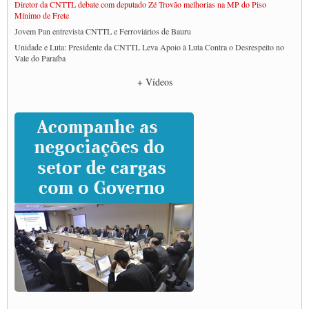
Diretor da CNTTL debate com deputado Zé Trovão melhorias na MP do Piso
Mínimo de Frete
Jovem Pan entrevista CNTTL e Ferroviários de Bauru
Unidade e Luta: Presidente da CNTTL Leva Apoio à Luta Contra o Desrespeito no
Vale do Paraíba
Empresas divulgam fake news para burlar lei do Piso Mínimo de Frete
+ Vídeos
CNTTL e entidades dos caminhoneiros conversam com governo Lula sobre pautas
da categoria
Caminhoneiros prometem paralisação e cobram diálogo com Lula
CNTTL e lideranças de caminhoneiros participam de debate sobre saúde nas
rodovias
Paulinho e Litti debatem política global para transporte rodoviário de cargas na
SUTCRA no Uruguai
Grande Conquista da Categoria transporte de Cargas e Caminhoneiros Autonomos
ENCONTRO INTERNACIONAL EM APOIO A CLASSE TRABALHADORA
DO BRASIL E A ELEIÇÃO 2022
Carta às Brasileiras e aos Brasileiros em Defesa do Estado Democrático de Direito
Paulinho, presidente da CNTTL, faz balanço do 3º Congresso da CNTTL
Caminhoneiros aprovam greve a partir do 1º de novembro
Rodoviários de Feira Santana fazem Assembleia para avaliar proposta de reajuste
salarial
Portuários de Rio Grande fazem paralisação pela vacina