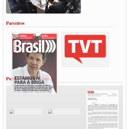
Caminhoneiros aprovam greve a partir do 1º de novembro
Rodoviários de Feira Santana fazem Assembleia para avaliar proposta de reajuste
salarial
Portuários de Rio Grande fazem paralisação pela vacina
Parceiros
Vacina Já: Lockdown de 24 horas dos trabalhadores em transportes está mantido,
destaca Paulinho
Condutores de Guarulhos farão greve sanitária nesta terça-feira (20)
Paralisação dos Caminhoneiros na #BR285, entrocamento que liga o Mercosul ao
Rio Grande
Caminhoneiros bloqueiam duas faixas na Castello Branco e fazem protesto
Modal-Live #13 Aumento da Violência Contra Mulher e o Adoecimento da Classe
Trabalhadora em Tempos de Pandemia
MODAL-LIVE#12 POLÍTICAS PÚBLICAS DE TRANSPORTE PARA A
CLASSE TRABALHADORA E ELEIÇÕES NA PANDEMIA
Publicações dos Filiados
MODAL-LIVE#11 POLÍTICAS PÚBLICAS DE TRANSPORTE
JUVENTUDE DO TRANSPORTE: POR QUE DEVEMOS NOS ORGANIZAR?
Fabio Primo testa positivo para Coronavírus, mas está bem de saúde
Modal-Live#9 Quais são os direitos dos trabalhador@s que contraem a Covid-19 na
pandemia?
Participe da Campanha Fora Bolsonaro
CNTTL e FECOOTAC apoiam Campanha de testes de COVID-19 para
caminhoneiros