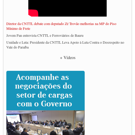
Diretor da CNTTL debate com deputado Zé Trovão melhorias na MP do Piso
Mínimo de Frete
Jovem Pan entrevista CNTTL e Ferroviários de Bauru
Unidade e Luta: Presidente da CNTTL Leva Apoio à Luta Contra o Desrespeito no
Vale do Paraíba
Empresas divulgam fake news para burlar lei do Piso Mínimo de Frete
+ Vídeos
CNTTL e entidades dos caminhoneiros conversam com governo Lula sobre pautas
da categoria
Caminhoneiros prometem paralisação e cobram diálogo com Lula
CNTTL e lideranças de caminhoneiros participam de debate sobre saúde nas
rodovias
Paulinho e Litti debatem política global para transporte rodoviário de cargas na
SUTCRA no Uruguai
Grande Conquista da Categoria transporte de Cargas e Caminhoneiros Autonomos
ENCONTRO INTERNACIONAL EM APOIO A CLASSE TRABALHADORA
DO BRASIL E A ELEIÇÃO 2022
Carta às Brasileiras e aos Brasileiros em Defesa do Estado Democrático de Direito
Paulinho, presidente da CNTTL, faz balanço do 3º Congresso da CNTTL