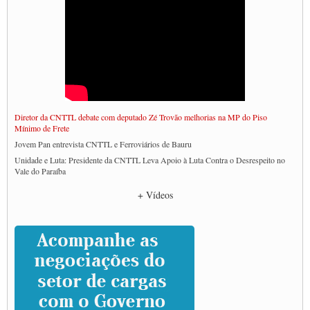
Diretor da CNTTL debate com deputado Zé Trovão melhorias na MP do Piso
Mínimo de Frete
Jovem Pan entrevista CNTTL e Ferroviários de Bauru
Unidade e Luta: Presidente da CNTTL Leva Apoio à Luta Contra o Desrespeito no
Vale do Paraíba
Empresas divulgam fake news para burlar lei do Piso Mínimo de Frete
+ Vídeos
CNTTL e entidades dos caminhoneiros conversam com governo Lula sobre pautas
da categoria
Caminhoneiros prometem paralisação e cobram diálogo com Lula
CNTTL e lideranças de caminhoneiros participam de debate sobre saúde nas
rodovias
Paulinho e Litti debatem política global para transporte rodoviário de cargas na
SUTCRA no Uruguai
Grande Conquista da Categoria transporte de Cargas e Caminhoneiros Autonomos