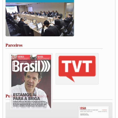
ENCONTRO INTERNACIONAL EM APOIO A CLASSE TRABALHADORA
DO BRASIL E A ELEIÇÃO 2022
Carta às Brasileiras e aos Brasileiros em Defesa do Estado Democrático de Direito
Paulinho, presidente da CNTTL, faz balanço do 3º Congresso da CNTTL
Caminhoneiros aprovam greve a partir do 1º de novembro
Rodoviários de Feira Santana fazem Assembleia para avaliar proposta de reajuste
salarial
Portuários de Rio Grande fazem paralisação pela vacina
Parceiros
Vacina Já: Lockdown de 24 horas dos trabalhadores em transportes está mantido,
destaca Paulinho
Condutores de Guarulhos farão greve sanitária nesta terça-feira (20)
Paralisação dos Caminhoneiros na #BR285, entrocamento que liga o Mercosul ao
Rio Grande
Caminhoneiros bloqueiam duas faixas na Castello Branco e fazem protesto
Modal-Live #13 Aumento da Violência Contra Mulher e o Adoecimento da Classe
Trabalhadora em Tempos de Pandemia
MODAL-LIVE#12 POLÍTICAS PÚBLICAS DE TRANSPORTE PARA A
CLASSE TRABALHADORA E ELEIÇÕES NA PANDEMIA
Publicações dos Filiados
MODAL-LIVE#11 POLÍTICAS PÚBLICAS DE TRANSPORTE
JUVENTUDE DO TRANSPORTE: POR QUE DEVEMOS NOS ORGANIZAR?
Fabio Primo testa positivo para Coronavírus, mas está bem de saúde