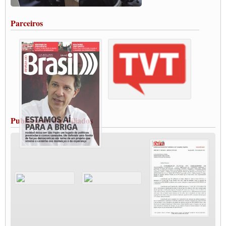
salarial
Portuários de Rio Grande fazem paralisação pela vacina
Parceiros
Vacina Já: Lockdown de 24 horas dos trabalhadores em transportes está mantido,
destaca Paulinho
Condutores de Guarulhos farão greve sanitária nesta terça-feira (20)
Paralisação dos Caminhoneiros na #BR285, entrocamento que liga o Mercosul ao
Rio Grande
Caminhoneiros bloqueiam duas faixas na Castello Branco e fazem protesto
Modal-Live #13 Aumento da Violência Contra Mulher e o Adoecimento da Classe
Trabalhadora em Tempos de Pandemia
MODAL-LIVE#12 POLÍTICAS PÚBLICAS DE TRANSPORTE PARA A
CLASSE TRABALHADORA E ELEIÇÕES NA PANDEMIA
Publicações dos Filiados
MODAL-LIVE#11 POLÍTICAS PÚBLICAS DE TRANSPORTE
JUVENTUDE DO TRANSPORTE: POR QUE DEVEMOS NOS ORGANIZAR?
Fabio Primo testa positivo para Coronavírus, mas está bem de saúde
Modal-Live#9 Quais são os direitos dos trabalhador@s que contraem a Covid-19 na
pandemia?
Participe da Campanha Fora Bolsonaro
CNTTL e FECOOTAC apoiam Campanha de testes de COVID-19 para
caminhoneiros
MODAL-LIVE#8 - Lideranças sindicais da CNTTL, CGTB e dos caminhoneiros
autônomos e celetistas irão abordar as lutas dos caminhoneiros e os impactos da