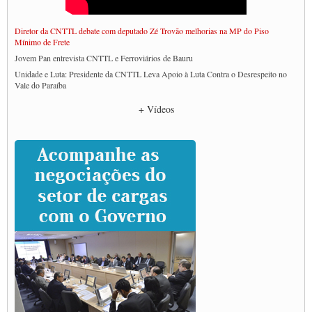
Diretor da CNTTL debate com deputado Zé Trovão melhorias na MP do Piso
Mínimo de Frete
Jovem Pan entrevista CNTTL e Ferroviários de Bauru
Unidade e Luta: Presidente da CNTTL Leva Apoio à Luta Contra o Desrespeito no
Vale do Paraíba
Empresas divulgam fake news para burlar lei do Piso Mínimo de Frete
+ Vídeos
CNTTL e entidades dos caminhoneiros conversam com governo Lula sobre pautas
da categoria
Caminhoneiros prometem paralisação e cobram diálogo com Lula
CNTTL e lideranças de caminhoneiros participam de debate sobre saúde nas
rodovias
Paulinho e Litti debatem política global para transporte rodoviário de cargas na
SUTCRA no Uruguai
Grande Conquista da Categoria transporte de Cargas e Caminhoneiros Autonomos
ENCONTRO INTERNACIONAL EM APOIO A CLASSE TRABALHADORA
DO BRASIL E A ELEIÇÃO 2022
Carta às Brasileiras e aos Brasileiros em Defesa do Estado Democrático de Direito
Paulinho, presidente da CNTTL, faz balanço do 3º Congresso da CNTTL
Caminhoneiros aprovam greve a partir do 1º de novembro
Rodoviários de Feira Santana fazem Assembleia para avaliar proposta de reajuste