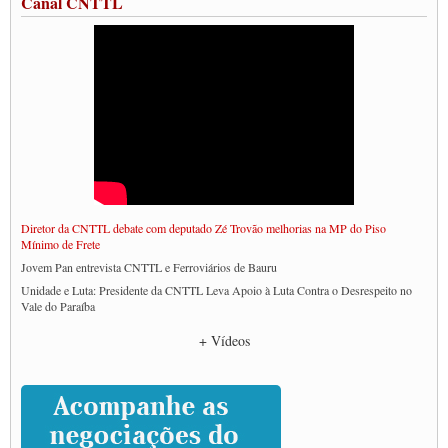
Canal CNTTL
Diretor da CNTTL debate com deputado Zé Trovão melhorias na MP do Piso
Mínimo de Frete
Jovem Pan entrevista CNTTL e Ferroviários de Bauru
Unidade e Luta: Presidente da CNTTL Leva Apoio à Luta Contra o Desrespeito no
Vale do Paraíba
Empresas divulgam fake news para burlar lei do Piso Mínimo de Frete
+ Vídeos
CNTTL e entidades dos caminhoneiros conversam com governo Lula sobre pautas
da categoria
Caminhoneiros prometem paralisação e cobram diálogo com Lula
CNTTL e lideranças de caminhoneiros participam de debate sobre saúde nas
rodovias