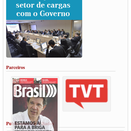
Paulinho e Litti debatem política global para transporte rodoviário de cargas na
SUTCRA no Uruguai
Grande Conquista da Categoria transporte de Cargas e Caminhoneiros Autonomos
ENCONTRO INTERNACIONAL EM APOIO A CLASSE TRABALHADORA
DO BRASIL E A ELEIÇÃO 2022
Carta às Brasileiras e aos Brasileiros em Defesa do Estado Democrático de Direito
Paulinho, presidente da CNTTL, faz balanço do 3º Congresso da CNTTL
Caminhoneiros aprovam greve a partir do 1º de novembro
Rodoviários de Feira Santana fazem Assembleia para avaliar proposta de reajuste
salarial
Portuários de Rio Grande fazem paralisação pela vacina
Parceiros
Vacina Já: Lockdown de 24 horas dos trabalhadores em transportes está mantido,
destaca Paulinho
Condutores de Guarulhos farão greve sanitária nesta terça-feira (20)
Paralisação dos Caminhoneiros na #BR285, entrocamento que liga o Mercosul ao
Rio Grande
Caminhoneiros bloqueiam duas faixas na Castello Branco e fazem protesto
Modal-Live #13 Aumento da Violência Contra Mulher e o Adoecimento da Classe
Trabalhadora em Tempos de Pandemia
MODAL-LIVE#12 POLÍTICAS PÚBLICAS DE TRANSPORTE PARA A
CLASSE TRABALHADORA E ELEIÇÕES NA PANDEMIA
Publicações dos Filiados
MODAL-LIVE#11 POLÍTICAS PÚBLICAS DE TRANSPORTE